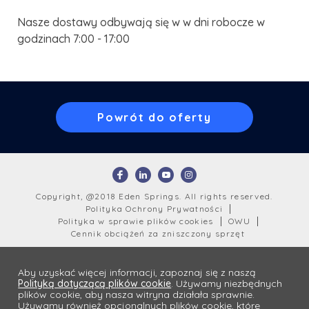
Nasze dostawy odbywają się w w dni robocze w
godzinach 7:00 - 17:00
Powrót do oferty
Copyright, @2018 Eden Springs. All rights reserved.
Polityka Ochrony Prywatności
Polityka w sprawie plików cookies
OWU
Cennik obciążeń za zniszczony sprzęt
Aby uzyskać więcej informacji, zapoznaj się z naszą
Polityką dotyczącą plików cookie
. Używamy niezbędnych
plików cookie, aby nasza witryna działała sprawnie.
Używamy również opcjonalnych plików cookie, które