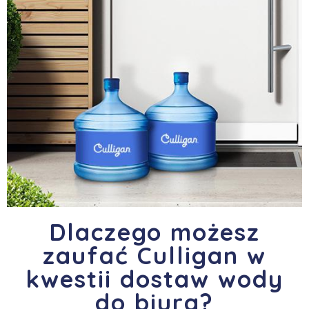
Dlaczego możesz
Bądź zdrowy
zaufać Culligan w
arrow_right_alt
Odkryj korzyści odpowiedniego nawodnienia
kwestii dostaw wody
organizmu:
do biura?
Zapobiega dolegliwościom takim jak bóle głowy