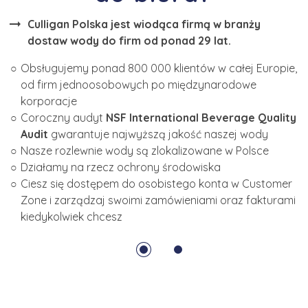
czy zmęczenie
arrow_right_alt
Culligan Polska jest wiodąca firmą w branży
Poprawia wydajność fizyczną
dostaw wody do firm od ponad 29 lat.
Podnosi koncentrację
Zapobiega wahaniom nastroju
Obsługujemy ponad 800 000 klientów w całej Europie,
Picie wody pomaga obniżyć nadwagę u dzieci
od firm jednoosobowych po międzynarodowe
korporacje
Źródło:
Coroczny audyt
NSF International Beverage Quality
The WaterCoolers Europe Code of Good Hygienic
Audit
gwarantuje najwyższą jakość naszej wody
Practice protects consumers.
Nasze rozlewnie wody są zlokalizowane w Polsce
Działamy na rzecz ochrony środowiska
Ciesz się dostępem do osobistego konta w Customer
Zone i zarządzaj swoimi zamówieniami oraz fakturami
kiedykolwiek chcesz
1
2